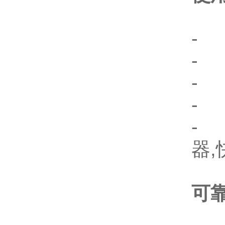
-
-
-
-
-
器
可