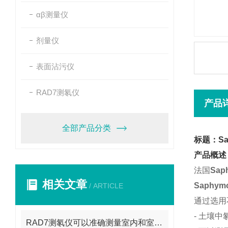
αβ测量仪
剂量仪
表面沾污仪
RAD7测氡仪
产品
全部产品分类
标题：Sa
产品概述
法国
Sap
相关文章
Saphym
/ ARTICLE
通过选用
- 土壤中
RAD7测氡仪可以准确测量室内和室外的氡浓度