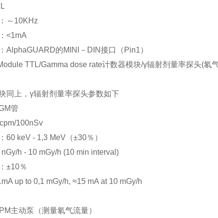
L
～10KHz
：<1mA
AlphaGUARD的MINI－DIN接口（Pin1）
r Module TTL/Gamma dose rate计数器模块/γ辐射剂量率
块同上，γ辐射剂量率探头参数如下
GM管
pm/100nSv
0 keV - 1,3 MeV（±30％）
y/h - 10 mGy/h (10 min interval)
：±10％
 up to 0,1 mGy/h, ≈15 mA at 10 mGy/h
PUPM主动泵（测量氡气流量）