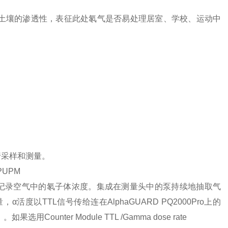
可以评估该处土壤的渗透性，表征此处氡气是否易处理居室、学校、运动中
进行采样和测量。
PUPM
ule，可记录空气中的氡子体浓度。集成在测量头中的泵持续地抽取气
以TTL信号传给连在AlphaGUARD PQ2000Pro上的
用Counter Module TTL /Gamma dose rate