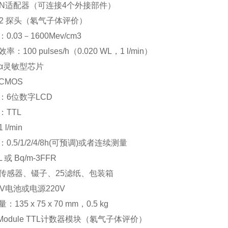
DIN适配器（可连接4个外接部件）
-02 探头（氡气子体评价）
.03－1600Mev/cm3
：100 pulses/h（0.020 WL，1 l/min）
α灵敏型芯片
CMOS
：6位数字LCD
：TTL
l/min
0.5/1/2/4/8h(可预调)或者连续测量
或 Bq/m-3FFR
传感器、镊子、25滤纸、包装箱
V电池或电源220V
135 x 75 x 70 mm，0.5 kg
er Module TTL计数器模块（氡气子体评价）