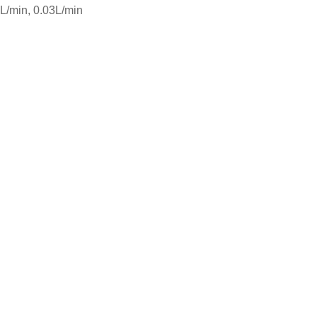
min, 0.03L/min