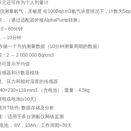
器单元还可作为个人剂量计
谱仪测量氡气，灵敏度 在100Bq/cm3氡气浓度情况下，计数为5cp
期：（通过适配器外接AlphaPump转换）
10～60分钟
1 ～10分钟
： 存储一个月的测量数据（10分钟测量周期的数据）
2 ～ 2 000 000 Bq/cm3
结果可显示平均值
接传感器和计数器模块
温度、压力和相对湿度的传感器
40×230×116 mm3 （含电池）; 重量：4.5kg
网电或电池(≥10天)
XPERT软件: 数据存储及分析
GATE：适用于多台测氡仪网络监测
池， 6V，10Ah。工作周期>30天