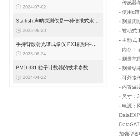
- 传感
2024-07-02
- 使用α
Starfish 声呐探测仪是一种便携式水下成像设备
- 测量周
2026-06-23
- 被动式 
- 主动式 
手持背散射光谱成像仪 PX1能够在短时间内生成被检测物体的图像
- 内存
2025-06-24
- 测量范围：
PMD 331 粒子计数器的技术参数
- 测量
2024-04-22
- 可外
- 内置
- 尺寸：3
- 电源：
DataE
Data
加强型蓄电