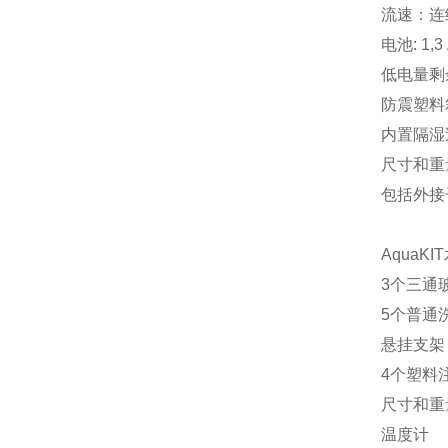
流速：连续操作
电池: 1,3 
低电量剩余电量
防震塑料
内置隔湿
尺寸和重量：
包括外接
Aqua
3个三通玻
5个普通洗
悬挂支架
4个塑料注
尺寸和重量：
温度计