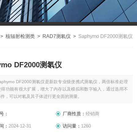
>
核辐射检测类
>
RAD7测氡仪
>
Saphymo DF2000测氡仪
ymo DF2000测氡仪
aphymo DF2000测氡仪是新款专业级便携式测氡仪，两倍标准处理
使得功能有很大扩展，增大了内存以及模拟和数字输入，通过选用不
部件，可以对氡及其子体进行更全面的测量。
号：
厂商性质：
经销商
间：
2024-12-31
访问量：
1260