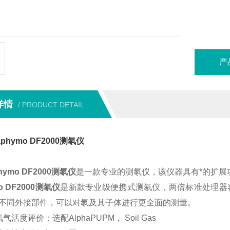
产
详情
/ PRODUCT DETAIL
phymo DF2000测氡仪
hymo DF2000测氡仪
是一款专业的测氡仪，该仪器具有*的扩展
o DF2000测氡仪
是新款专业级便携式测氡仪，两倍标准处理器
不同外接部件，可以对氡及其子体进行更全面的测量。
氡气活度评价：选配AlphaPUPM， Soil Gas