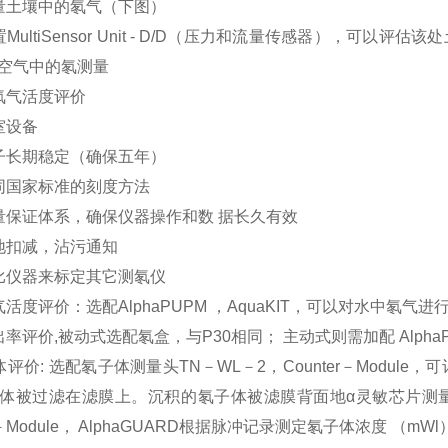
测量土壤中的氡气（下图）
置MultiSensor Unit - D/D（压力和流量传感器），
空气中的氡测量
中氡气活度评价
室设备
因子长期稳定（确保五年）
不同国家标准的刻度方法
质量保证体系，确保仪器操作和数 据长久有效
本地扣减，沾污通知
参比仪器来标定其它测氡仪
气活度评价：选配AlphaPUPM ，AquaKIT，可以对水中氡气
出率评价,被动式选配氡盒，与P30相同； 主动式则需加配 Alpha
子体评价: 选配氡子体测量头TN－WL－2，Counter－Mod
体被过滤在滤膜上。沉积的氡子体被滤膜背面地α灵敏芯片测量，α活度
r－Module， AlphaGUARD根据脉冲记录测定氡子体浓度 （mWl）。如果选