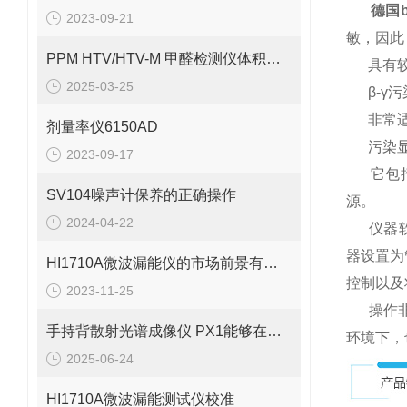
德国b
2023-09-21
敏，因此
PPM HTV/HTV-M 甲醛检测仪体积小巧、重量轻便
具有
2025-03-25
β-γ污
非常适合
剂量率仪6150AD
污染显示
2023-09-17
它包括
SV104噪声计保养的正确操作
源。
2024-04-22
仪器软件
器设置为
HI1710A微波漏能仪的市场前景有望改善
控制以及
2023-11-25
操作非常
手持背散射光谱成像仪 PX1能够在短时间内生成被检测物体的图像
环境下，
2025-06-24
HI1710A微波漏能测试仪校准