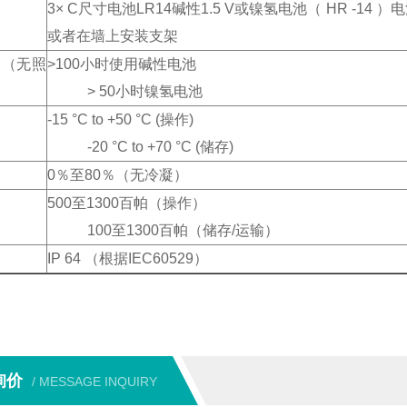
3
×
C
尺寸电池
LR14
碱性
1.5 V
或镍氢电池（
HR -14
）电
或者在墙上安装支架
间（无照
>100
小时使用碱性电池
> 50
小时镍氢电池
-15
°
C to +50
°
C (
操作
)
-20
°
C to +70
°
C (
储存
)
0
％至
80
％（无冷凝）
500
至
1300
百帕（操作）
100
至
1300
百帕（储存
/
运输）
IP 64
（根据
IEC60529
）
询价
/ MESSAGE INQUIRY