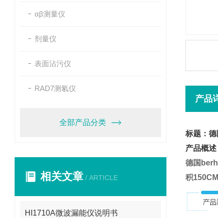
αβ测量仪
剂量仪
表面沾污仪
RAD7测氡仪
产品
全部产品分类
标题：德国
产品概述
德国ber
相关文章
积150C
/ ARTICLE
HI1710A微波漏能仪说明书