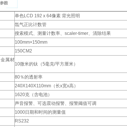
单色
LCD 192 x 64
像素
背光照明
氙气正比计数管
搜索模式、测量计数率、
scaler-timer
、清除结果
100mm
×
150mm
150CM
2
的金属材
10
微米的钛（
5
毫克
/
平方厘米）
80
％的透射率
240X140X110mm
（长
x
宽
x
高）
1620
克（含电池）
声音报警、可选震动报警、报警阈值可调
1000
日期和时间的测量值
RS232