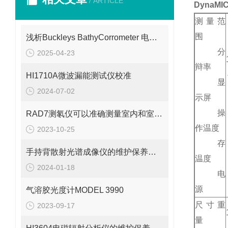
/ ARTICLE
DynaM
测量范
围
浅析Buckleys BathyCorrometer 电位计的测定步骤
分
2025-04-23
辩率
HI1710A微波漏能测试仪校准
显
2024-07-02
示屏
操
RAD7测氡仪可以准确测量室内和室外的氡浓度
作温度
2023-10-25
存
手持背散射光谱成像仪的维护保养事项
温度
2024-01-18
电
源
气溶胶光度计MODEL 3990
尺寸重
2023-09-17
量