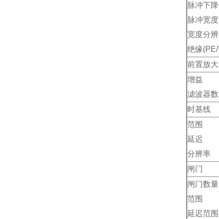
脉冲下降
脉冲宽度
宽度分辨
绝缘(PE/
前置放大
增益
滤波器数
时基线
范围
延迟
分辨率
闸门
闸门数量
范围
延迟范围