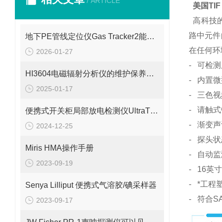
/ ARTICLE
美国TIF
高科技的
路中元件
地下PE管线定位仪Gas Tracker2能够准确地定位PE管线的位置
在任何环
2026-01-27
- 可检
HI3604电磁辐射分析仪的维护保养需要从多个方面入手
- 内置
2025-01-17
- 三色
- 请触
便携式开关柜局部放电检测仪UltraTEV Plus+
- 渐变
2024-12-25
- 探头
Miris HMA操作手册
- 自动
2023-09-19
- 16英
- *工
Senya Lilliput 便携式气溶胶/碘采样器
- 符合S
2023-09-17