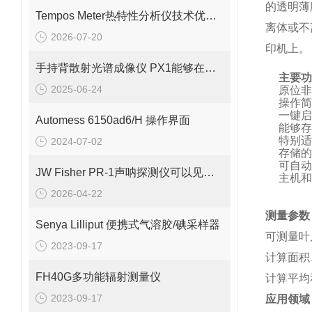
的透明薄
Tempos Meter热特性分析仪技术优势：快速、无损与广泛适用性
离体或不
2026-07-20
印机上。
手持背散射光谱成像仪 PX1能够在短时间内生成被检测物体的图像
主要功
2025-06-24
原位非
操作简
一键启
Automess 6150ad6/H 操作界面
能够存
特别适
2024-07-02
存储的
可自动
JW Fisher PR-1声呐探测仪可以见于多个场景中
主机和
2026-04-22
测量参数
Senya Lilliput 便携式气溶胶/碘采样器
可测量叶
2023-09-17
计算面积
FH40G多功能辐射测量仪
计算平均
2023-09-17
应用领域