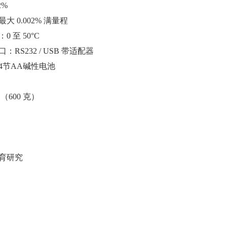
2%
大 0.002% 满量程
 至 50°C
：RS232 / USB 带适配器
4节AA碱性电池
（600 克）
育研究