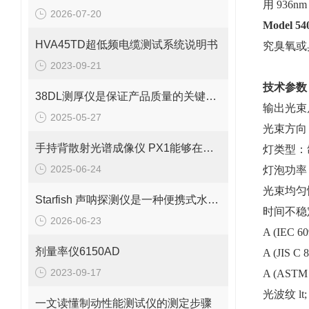
用 936nm
2026-07-20
Model
HVA45TD超低频电缆测试系统说明书
究臭氧或臭
2023-09-21
技术参数
38DL测厚仪是保证产品质量的关键工具之一
输出光束尺
2025-05-27
光束方向
手持背散射光谱成像仪 PX1能够在短时间内生成被检测物体的图像
灯类型：
2025-06-24
灯泡功率
光束均匀
Starfish 声呐探测仪是一种便携式水下成像设备
时间不稳
2026-06-23
A (IEC 60
剂量率仪6150AD
A (JIS C 
2023-09-17
A (ASTM 
光波纹 lt
一文读懂制动性能测试仪的测定步骤