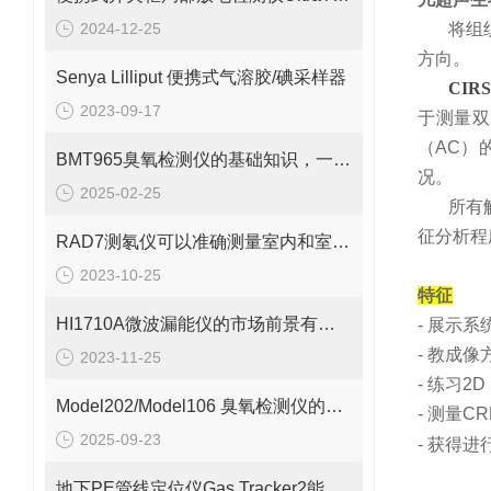
2024-12-25
将组
方向。
Senya Lilliput 便携式气溶胶/碘采样器
CIRS
2023-09-17
于测量双
（AC）
BMT965臭氧检测仪的基础知识，一篇搞定
况。
2025-02-25
所有
征分析程
RAD7测氡仪可以准确测量室内和室外的氡浓度
2023-10-25
特征
HI1710A微波漏能仪的市场前景有望改善
-
展示系
-
教成像
2023-11-25
-
练习
2
Model202/Model106 臭氧检测仪的基本工作原理解析
-
测量
CR
2025-09-23
-
获得进
地下PE管线定位仪Gas Tracker2能够准确地定位PE管线的位置