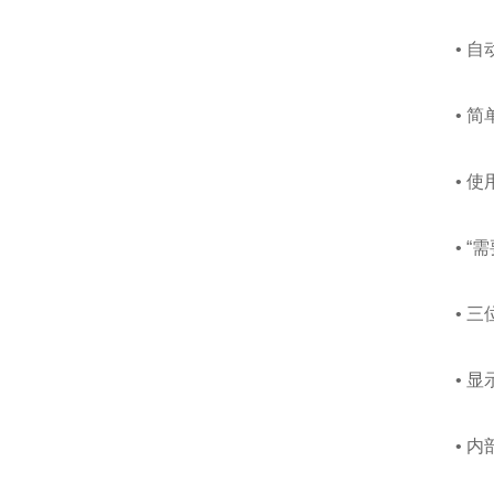
• 自
• 简单
• 使
• “需
• 三
• 显
• 内