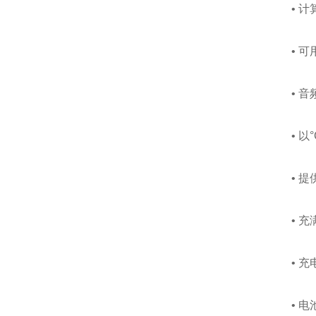
• 计算
• 可
• 音
• 以°
• 提供
• 充满电
• 充电
• 电