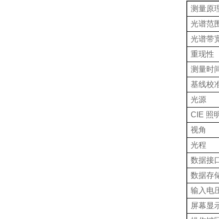
测量原
光谱范
光谱带
重现性
测量时
基线校
光源
CIE
照
视角
光程
数据接
数据存
输入电
屏幕显