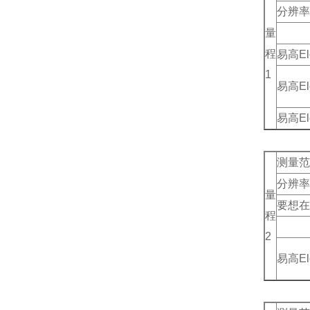
分辨率
量
程
易高
E
1
易高
E
易高
E
测量范
分辨率
量
要想在
程
2
易高
E