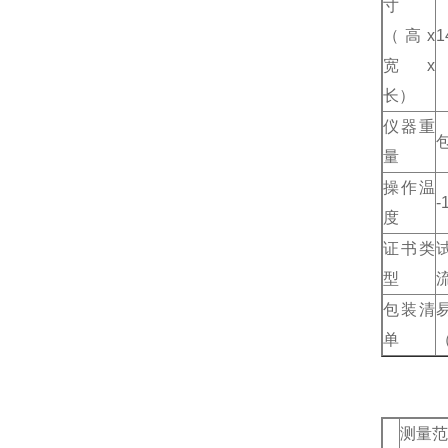
寸
（高
x
1
宽
x
长）
仪器重
量
操作温
-
度
证书类
型
包装清
单
测量范