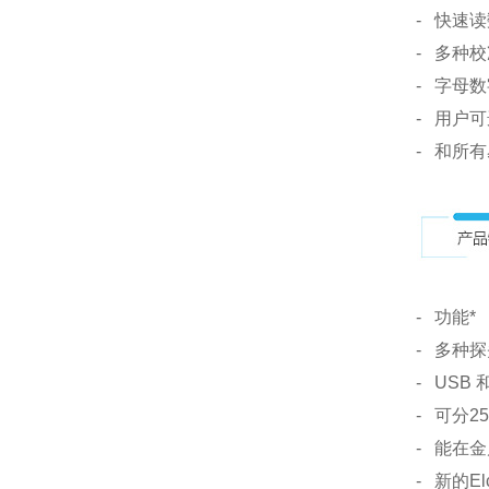
- 快速
- 多种
- 字母
- 用户
- 和所有易
- 功能*
- 多种
- USB 
- 可分2
- 能在金
- 新的E