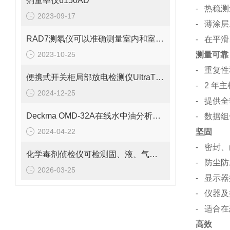
剂量率仪6150AD
- 热稳
2023-09-17
- 薄涂
RAD7测氡仪可以准确测量室内和室外的氡浓度
- 在平
2023-10-25
测量可靠
- 重复
便携式开关柜局部放电检测仪UltraTEV Plus+
- 2 年
2024-12-25
- 提供
Deckma OMD-32A在线水中油分析仪的参数介绍
- 数据
2024-04-22
坚固
- 密封
化学毒剂侦检仪可检测固、液、气三态物质
- 防尘
2026-03-25
- 显示
- 仪器
-
高效