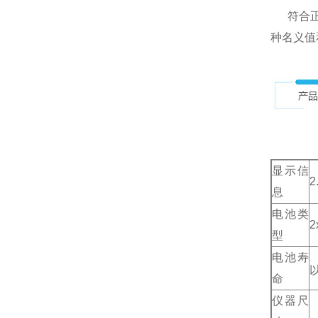
符合正规
种名义值
显示信
2
息
电池类
2
型
电池寿
命
仪器尺