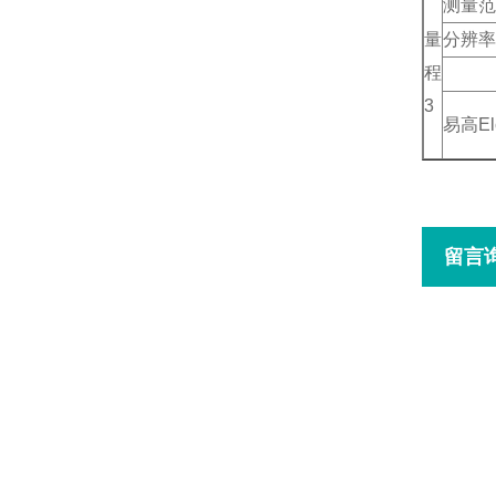
测量范
量
分辨率
程
3
易高
E
留言