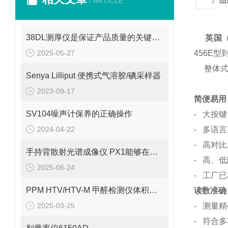
/ ARTICLE
38DL测厚仪是保证产品质量的关键工具之一
英国（易
2025-05-27
456E
整体式仪
Senya Lilliput 便携式气溶胶/碘采样器
2023-09-17
简便易用
SV104噪声计保养的正确操作
- 大按
2024-04-22
- 多语
- 高对
手持背散射光谱成像仪 PX1能够在短时间内生成被检测物体的图像
- 高、
2025-06-24
- 工厂
PPM HTV/HTV-M 甲醛检测仪体积小巧、重量轻便
读数准确
2025-03-25
- 测量精
- 符合