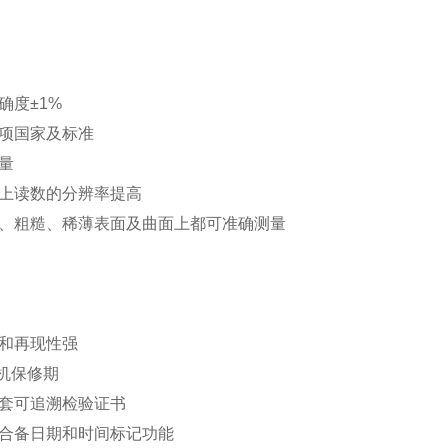
确度±1%
多项国家及标准
测量
层上读数的分辨率提高
滑、粗糙、稀薄表面及曲面上都可准确测量
性和再现性强
主机保修期
全套可追溯检验证书
组合备日期和时间标记功能