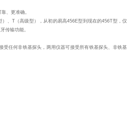
可靠、更准确。
准型）、T（高级型），从初的易高456E型到现在的456T型，仪
蓝牙传输功能。
接受任何非铁基探头，两用仪器可接受所有铁基探头、非铁基