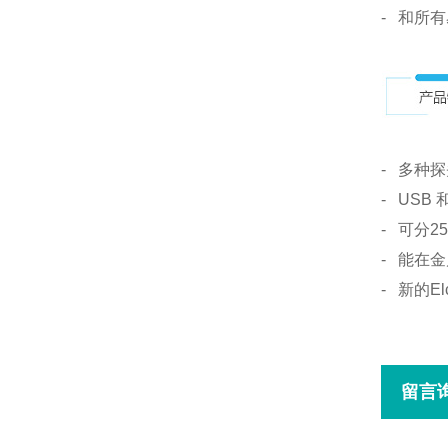
- 和所有易
- 多种
- USB 
- 可分2
- 能在金
- 新的E
留言