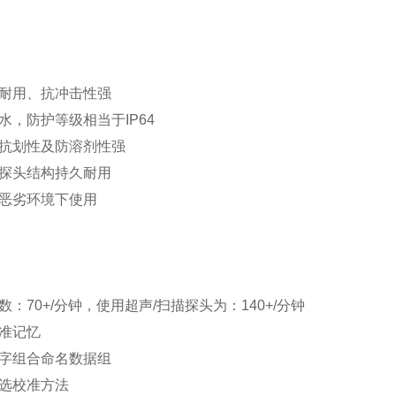
、耐用、抗冲击性强
防水，防护等级相当于IP64
器抗划性及防溶剂性强
及探头结构持久耐用
在恶劣环境下使用
数：70+/分钟，使用超声/扫描探头为：140+/分钟
校准记忆
数字组合命名数据组
可选校准方法