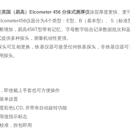
易
英国（易高）Elcometer 456 分体式测厚仪
涂层厚度更快、更
cometer456仪器分为4个类型：E型、B（基本型）、S（标
断增加，易高456T型带有记忆、字母数字组合记录数据批次和
提供多种探头，测量机动性更强。
可互相更换，铁基仪器可接受任何铁基探头，非铁基仪器可
用探头。
键，即使戴上手套也可方便操作
言菜单设置
比度彩色LCD, 并带有自动旋转功能
低限值指示标志
已校准，拆包即用