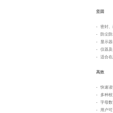
坚固
- 密封
- 防尘
- 显示
- 仪器
- 适合
高效
- 快速读
- 多种
- 字母
- 用户