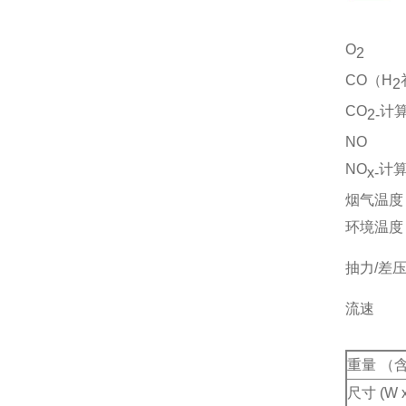
O
2
CO
（
H
2
CO
计
2-
NO
NO
计
x-
烟气温度
环境温度
抽力
/
差
流速
重量 （
尺寸
(W x