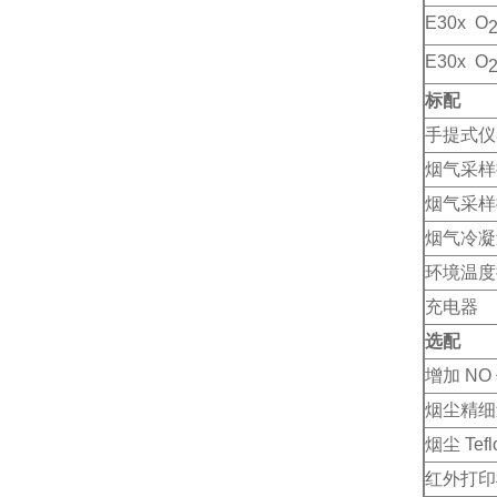
E30x O
E30x O
标配
手提式仪
烟气采样
烟气采样
烟气冷凝
环境温度
充电器
选配
增加
NO
烟尘精细
烟尘
Tef
红外打印